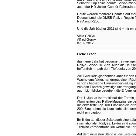
Schotter-Cup seine neunte Saison mit de
auch der HD-Junior-Cup für Fahrer/innen 
Heute werden mehrere Updates auf meiner
Deutschland, die DMSB-Rallye-Regeln fü
NatA und R200.
Und die Jahrbücher 2011 sind – mit ein we
Viele Grüße
Alfred Gorny
07.02.2012
Liebe Leser,
das neue Jahr hat begonnen, in wenigen
Rallye-Saison 2012 an. Auch die Deutsc
hoffentlich – nach dem Tiefpunkt von 2
2011 war kein glänzendes Jahr für den d
Wachstumsfaktor, hat erneut einen Rück
schon chaotische Divisioneneinteilung i
von den Fahrern gewaltige Anstrengung
auch Lichtblicke gegeben, die Erfolge ju
Der 1. Januar ist traditionell der Termin
Abonnenten des Rallye-Magazins sie bere
die erweiterte Top-100-Liste und die erf
200. Bitte nehmt die Liste nicht allzu er
nicht am Laptop.
Ihr findet auf dieser Seite auch einen a
internationalen Rallyes. Leider sind sow
Termine veröffentlicht; ich werde die Te
Auf dem neuesten Stand ist die Liste d