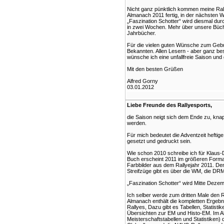
Nicht ganz pünktlich kommen meine Rall
Almanach 2011 fertig, in der nächsten
„Faszination Schotter“ wird diesmal dur
in zwei Wochen. Mehr über unsere Büche
Jahrbücher.
Für die vielen guten Wünsche zum Geb
Bekannten. Allen Lesern - aber ganz be
wünsche ich eine unfallfreie Saison und 
Mit den besten Grüßen
Alfred Gorny
03.01.2012
Liebe Freunde des Rallyesports,
die Saison neigt sich dem Ende zu, kna
werden.
Für mich bedeutet die Adventzeit heftige
gesetzt und gedruckt sein.
Wie schon 2010 schreibe ich für Klaus-D
Buch erscheint 2011 im größeren Format 
Farbbilder aus dem Rallyejahr 2011. De
Streifzüge gibt es über die WM, die DR
„Faszination Schotter“ wird Mitte Dezem
Ich selber werde zum dritten Male den
Almanach enthält die kompletten Ergebni
Rallyes, Dazu gibt es Tabellen, Statist
Übersichten zur EM und Histo-EM. Im Alm
Meisterschaftstabellen und Statistiken)