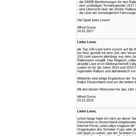
- die DMSB-Bestimmungen für den Rally
- eine vorläufigen Terminkalender 2017 u
- eine Übersicht über die 2016er Rallye
- die Liste der homologierten Fahrzeuge
Viel Spaß beim Lesen!
Alfred Gorny
24.01.2017
Liebe Leser,
die Top-100-Liste kehrt zurück auf die 
ins Netz gestellt mit dem Ziel, den Verans
100-Liste stammt allerdings aus dem J
Rallyesport vergällt. Das Magazin „rall
aktuelle Liste ist im Weihnachtsheft (ral
zudem ist für die Jahre 2014 und 2015 P
regionalen Rallyes und alphabetisch sorti
Weiterhin sind einige Ergebnisse der Tou
Rallye Deutschland sind um die beiden 
Mit den besten Wünschen für das Jahr
Alfred Gorny
23.12.2015
Liebe Leser,
schon lange habe ich mich an dieser Stel
Geschehen in Deutschland eingebunden. 
Internet-Portal „www.rallye-magazin.de“
Organisation des Schotter-Cups oder die
viel Spaß zu sehen, wie der Schotter-C