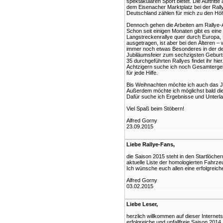
spektakulären Sport bietet. Die Auftritt
dem Eisenacher Marktplatz bei der Rall
Deutschland zählen für mich zu den Höhe
Dennoch gehen die Arbeiten am Rallye-A
Schon seit einigen Monaten gibt es eine
Langstreckenrallye quer durch Europa,
ausgetragen, ist aber bei den Älteren
immer noch etwas Besonderes in der de
Jubiläumsfeier zum sechzigsten Geburt
35 durchgeführten Rallyes findet ihr hi
Achtzigern suche ich noch Gesamtergebn
für jede Hilfe.
Bis Weihnachten möchte ich auch das Jah
Außerdem möchte ich möglichst bald die
Dafür suche ich Ergebnisse und Unterl
Viel Spaß beim Stöbern!
Alfred Gorny
23.09.2015
Liebe Rallye-Fans,
die Saison 2015 steht in den Startlöchern.
aktuelle Liste der homologierten Fahrz
Ich wünsche euch allen eine erfolgreich
Alfred Gorny
03.02.2015
Liebe Leser,
herzlich willkommen auf dieser Internet
erfolgreiche und unfallfreie Saison 2014.