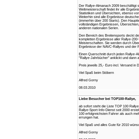
Der Rallye-Almanach 2009 beschäftigt si
Weltmeisterschaft findet ihr alle Ergeb
Statistiken und Übersichten, ebenso vo
Weiterhin sind alle Ergebnisse deutsche
(immerhin über 200 Starts). Den Haupttei
vollständigen Ergebnissen, Übersichten
anderen nationalen Serien.
Den Bereich des Breitensports deckt de
kompletten Ergebnisse aller Rallye-200-
Meisterschaften. Sie werden durch Übers
Ergebnisse der NAVC-Rallyes und der 
Einen Querschnitt durch jeden Rallye-A
"Rallye-Jahrbücher" anklickt und dann au
Preis jeweils 25,- Euro incl. Versand in
Viel Spaß beim Stöbern
Alfred Gorny
08.03.2010
Liebe Besucher bei TOP100-Rallye,
ab sofort steht die Liste TOP 100 Rallye
Rallye-Sport-Info-Dienst seit 2000 erste
100 erfolgreichsten Fahrer als auch meh
errungen hat.
Viel Spaß und alles Gute für 2010 wüns
Alfred Gorny