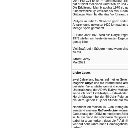
Dem Fiat 128 fehlen – nach heutiger Sic
hat er nicht mal einen Unterschutz und 
Die Erklärung: Man brauchte 1970 so gu
Einsatzfahrzeug: Weil der als Mini-Nachfo
Göttinger Fiat-Händler das Vorführauto 
Rallyes im Jahr 1970 waren ganz anders
Anstrengung gekostet (420 km nachts vo
Menge Spaß gemacht!
Für das Jahr 1970 sind alle Rallye-Erge
1971 stellen wir heute die ersten Ergebn
genug lebe.
Viel Spaß beim Stöbern – und wenn eine
zu mir.
Alfred Gorny
Mai 2021
Liebe Leser,
zwei Jahre lang hat es auf meiner Seite 
Magazin
rallye
und die Internetseite
www
bei vielen Veranstaltungen sind ebenso 
Unterstützung der ADMV-Rallye-Meister
wenn ich beim Eifel-Rallye-Festival ode
Horch-Museum bei der 50-Jahr-Feier zu
plaudere, gehört zu jeder Stunde am Mik
Nachdem ich meinen 70. Geburtstag ohn
verstärkt meinem
Rallye-Archiv
widmen.
Geburtstag der DRM im modernen Stil fe
in Deutschland die nationalen Gruppen F
dabei ist anzumerken, dass die FIA (in i
vier auf acht Jahre nach Homologationsen
„leben“.