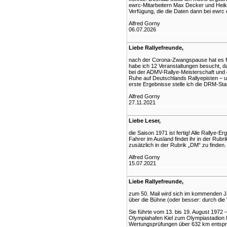
ewrc-Mitarbeitern Max Decker und Heik
Verfügung, die die Daten dann bei ewrc e
Alfred Gorny
06.07.2026
Liebe Rallyefreunde,
nach der Corona-Zwangspause hat es für
habe ich 12 Veranstaltungen besucht, d
bei der ADMV-Rallye-Meisterschaft und
Ruhe auf Deutschlands Rallyepisten – 
erste Ergebnisse stelle ich die DRM-Stat
Alfred Gorny
27.11.2021
Liebe Leser,
die Saison 1971 ist fertig! Alle Rallye
Fahrer im Ausland findet ihr in der Rubr
zusätzlich in der Rubrik „DM“ zu finden.
Alfred Gorny
15.07.2021
Liebe Rallyefreunde,
zum 50. Mail wird sich im kommenden Ja
über die Bühne (oder besser: durch die 
Sie führte vom 13. bis 19. August 1972
Olympiahafen Kiel zum Olympiastadion 
Wertungsprüfungen über 632 km entspra