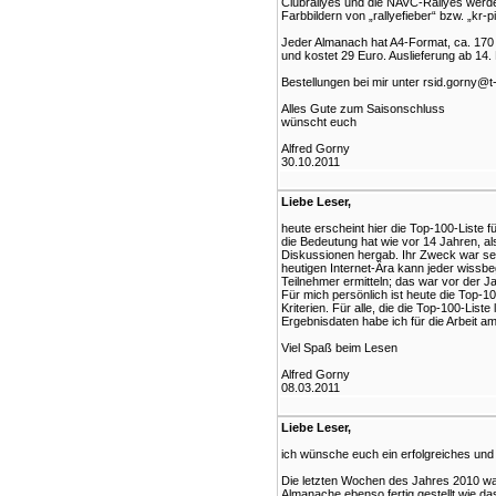
Clubrallyes und die NAVC-Rallyes werden
Farbbildern von „rallyefieber“ bzw. „kr-pi
Jeder Almanach hat A4-Format, ca. 170
und kostet 29 Euro. Auslieferung ab 14
Bestellungen bei mir unter rsid.gorny@t
Alles Gute zum Saisonschluss
wünscht euch
Alfred Gorny
30.10.2011
Liebe Leser,
heute erscheint hier die Top-100-Liste f
die Bedeutung hat wie vor 14 Jahren, als
Diskussionen hergab. Ihr Zweck war sein
heutigen Internet-Ära kann jeder wissbeg
Teilnehmer ermitteln; das war vor der J
Für mich persönlich ist heute die Top-
Kriterien. Für alle, die die Top-100-List
Ergebnisdaten habe ich für die Arbeit
Viel Spaß beim Lesen
Alfred Gorny
08.03.2011
Liebe Leser,
ich wünsche euch ein erfolgreiches und 
Die letzten Wochen des Jahres 2010 ware
Almanache ebenso fertig gestellt wie d