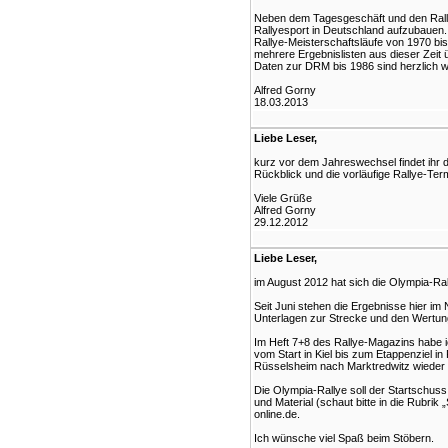
Neben dem Tagesgeschäft und den Rally
Rallyesport in Deutschland aufzubauen. 
Rallye-Meisterschaftsläufe von 1970 bis
mehrere Ergebnislisten aus dieser Zeit
Daten zur DRM bis 1986 sind herzlich w
Alfred Gorny
18.03.2013
Liebe Leser,
kurz vor dem Jahreswechsel findet ihr d
Rückblick und die vorläufige Rallye-Te
Viele Grüße
Alfred Gorny
29.12.2012
Liebe Leser,
im August 2012 hat sich die Olympia-Ral
Seit Juni stehen die Ergebnisse hier i
Unterlagen zur Strecke und den Wertun
Im Heft 7+8 des Rallye-Magazins habe i
vom Start in Kiel bis zum Etappenziel 
Rüsselsheim nach Marktredwitz wieder 
Die Olympia-Rallye soll der Startschuss
und Material (schaut bitte in die Rubrik
online.de.
Ich wünsche viel Spaß beim Stöbern.