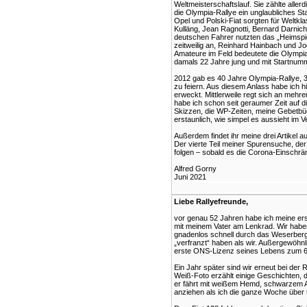
Weltmeisterschaftslauf. Sie zählte alle
die Olympia-Rallye ein unglaubliches S
Opel und Polski-Fiat sorgten für Weltkl
Kulläng, Jean Ragnotti, Bernard Darnic
deutschen Fahrer nutzten das „Heimspie
zeitweilig an, Reinhard Hainbach und Jo
Amateure im Feld bedeutete die Olympia-
damals 22 Jahre jung und mit Startnumm
2012 gab es 40 Jahre Olympia-Rallye, 
zu feiern. Aus diesem Anlass habe ich h
erweckt. Mittlerweile regt sich an mehr
habe ich schon seit geraumer Zeit auf d
Skizzen, die WP-Zeiten, meine Gebetbüc
erstaunlich, wie simpel es aussieht im 
Außerdem findet ihr meine drei Artikel
Der vierte Teil meiner Spurensuche, der
folgen – sobald es die Corona-Einschr
Alfred Gorny
Juni 2021
Liebe Rallyefreunde,
vor genau 52 Jahren habe ich meine erst
mit meinem Vater am Lenkrad. Wir haben
gnadenlos schnell durch das Weserbergla
„verfranzt“ haben als wir. Außergewöhnl
erste ONS-Lizenz seines Lebens zum 6
Ein Jahr später sind wir erneut bei der
Weiß-Foto erzählt einige Geschichten, d
er fährt mit weißem Hemd, schwarzem A
anziehen als ich die ganze Woche über t