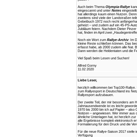
Auch beim Thema
Olympia-Rallye
kann
eingescannt und unter
Notes
eingestell
hat allerdings kaum einen Nutzen. Denn
zweitens sind viele der Landstraßen tei
Gebetbuch 1972 noch recht anfängerhaf
geheizt – und zudem auf ein 45-PS-Auto 
Jubiläum feiern. Nachdem Dieter Pinzer i
hat, finden im April zwei „Haudegentreffe
Noch ein Wort zum
Rallye-Archiv
: Im 
kleine Reste schließen können. Das bed
erfasst habe, ab 2000 zudem alle Nat. B
Dann werden die Heldentaten und die Fehl
Viel Spaß beim Lesen und Suchen!
Alfred Gorny
11.02 2020
Liebe Leser,
herzlich willkommen bei Top100-Rallye. D
zum Rallyesport in Deutschland ins Netz
Rallyesport aufzubauen.
Der zweite Teil, der mir besonders am Her
Jahrtausendwende ist es leicht geworde
1970 bis 2000 bin ich auf Papier – also 
Notizen – angewiesen. Wer immer aus d
ähnliche Unterlagen hat, ist herzlich zu
alle Ergebnisse komplett elektronisch e
Formatierung für den Druck und die Veröf
Für die neue Rallye-Saison 2017 stelle 
Verfügung