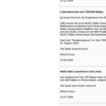
20.12.2009
Liebe Besucher bei TOP100-Rallye,
ab heute könnt ihr die Ergebnisse der 
1982 wurde die erste ADAC Rallye Deuts
Weltmeisterschaftslauf nach Deutschlan
Rallye Deutschland etablierte sich ab M
sich der ADAC erneut um ein WM-Prädika
ADAC Rallye Deutschland als Asphaltrally
Nach der "Rotationspause" im Jahr 2009 
22. August 2010.
Viel Spaß wünscht euch
Alfred Gorny
19.09.2009
Hallo liebe Leserinnen und Leser,
das Angebot bei Top-100 Rallye habe ich
und alle Rallyes in Deutschland, aufgete
Viel Spaß beim Surfen wünscht
Alfred Gorny
13.07.2009