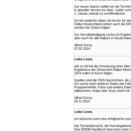
Zur neuen Saison stellen wir die Termin
in aktueller Version ins Netz. Leider sc
1. Januar zeitnah zu veröffentlichen.
Ich bin weiterhin dabei, ein Archiv für
Rallye Deutschland stehen auch die DR
werden bis Ostern folgen.
Zur Vervollständigung suche ich Ergebn
aber auch für alle Rallyes in Deutschlan
Alfred Gorny
07.02.2014
Liebe Leser,
wie so oft hat die Umsetzung einer Idee 
Ergebnisse der Deutschen Rallye-Meist
1974 sollen in Kürze folgen.
Quellen sind die ONS-Nachrichten, die Z
Ich suche nach weiteren Daten wie Fahr
Programmhefte, Fotos und andere Daten
willkommen, Kopie oder Scan reicht mir.
Alfred Gorny
05.11.2013
Liebe Leser,
ich wünsche euch eine erfolgreiche und
Die Terminübersicht, die Homologationsl
Das DMSB-Handbuch Auto kann unter w