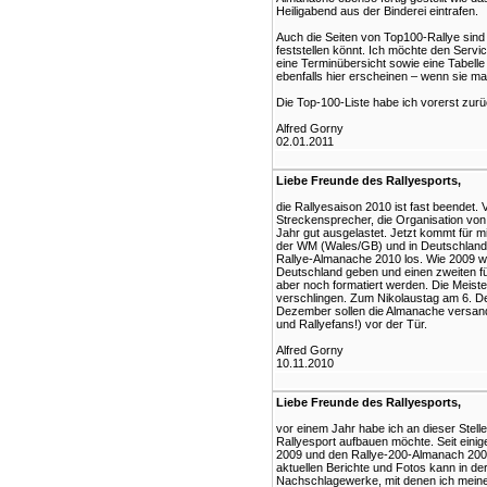
Heiligabend aus der Binderei eintrafen.
Auch die Seiten von Top100-Rallye sind 
feststellen könnt. Ich möchte den Servic
eine Terminübersicht sowie eine Tabell
ebenfalls hier erscheinen – wenn sie ma
Die Top-100-Liste habe ich vorerst zurüc
Alfred Gorny
02.01.2011
Liebe Freunde des Rallyesports,
die Rallyesaison 2010 ist fast beendet. V
Streckensprecher, die Organisation von
Jahr gut ausgelastet. Jetzt kommt für 
der WM (Wales/GB) und in Deutschland (
Rallye-Almanache 2010 los. Wie 2009 wir
Deutschland geben und einen zweiten f
aber noch formatiert werden. Die Meister
verschlingen. Zum Nikolaustag am 6. De
Dezember sollen die Almanache versandb
und Rallyefans!) vor der Tür.
Alfred Gorny
10.11.2010
Liebe Freunde des Rallyesports,
vor einem Jahr habe ich an dieser Stell
Rallyesport aufbauen möchte. Seit eini
2009 und den Rallye-200-Almanach 2009.
aktuellen Berichte und Fotos kann in der
Nachschlagewerke, mit denen ich meine 