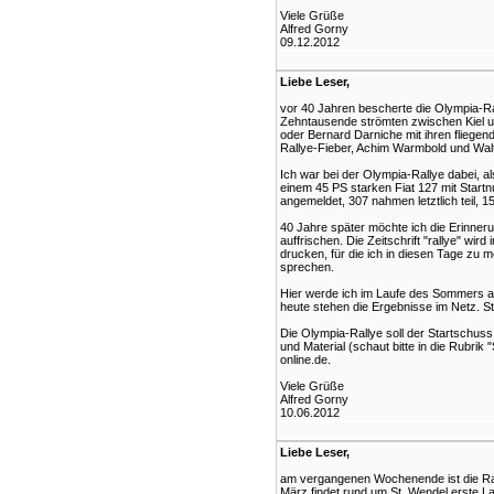
Viele Grüße
Alfred Gorny
09.12.2012
Liebe Leser,
vor 40 Jahren bescherte die Olympia-R
Zehntausende strömten zwischen Kiel 
oder Bernard Darniche mit ihren fliege
Rallye-Fieber, Achim Warmbold und Walte
Ich war bei der Olympia-Rallye dabei, al
einem 45 PS starken Fiat 127 mit Start
angemeldet, 307 nahmen letztlich teil, 
40 Jahre später möchte ich die Erinnerun
auffrischen. Die Zeitschrift "rallye" wir
drucken, für die ich in diesen Tage zu 
sprechen.
Hier werde ich im Laufe des Sommers al
heute stehen die Ergebnisse im Netz. 
Die Olympia-Rallye soll der Startschuss
und Material (schaut bitte in die Rubrik
online.de.
Viele Grüße
Alfred Gorny
10.06.2012
Liebe Leser,
am vergangenen Wochenende ist die Rall
März findet rund um St. Wendel erste La